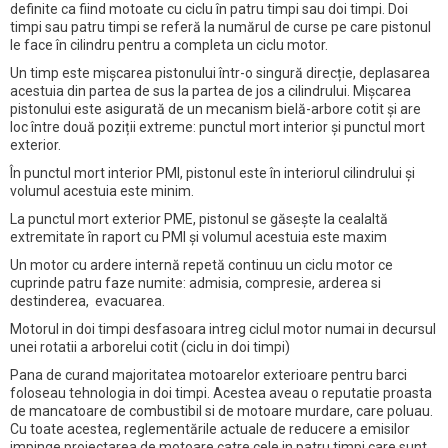
definite ca fiind motoate cu ciclu în patru timpi sau doi timpi. Doi
timpi sau patru timpi se referă la numărul de curse pe care pistonul
le face în cilindru pentru a completa un ciclu motor.
Un timp este mișcarea pistonului într-o singură direcție, deplasarea
acestuia din partea de sus la partea de jos a cilindrului. Mișcarea
pistonului este asigurată de un mecanism bielă-arbore cotit și are
loc între două poziții extreme: punctul mort interior și punctul mort
exterior.
În punctul mort interior PMI, pistonul este în interiorul cilindrului și
volumul acestuia este minim.
La punctul mort exterior PME, pistonul se găsește la cealaltă
extremitate în raport cu PMI și volumul acestuia este maxim
Un motor cu ardere internă repetă continuu un ciclu motor ce
cuprinde patru faze numite: admisia, compresie, arderea si
destinderea, evacuarea.
Motorul in doi timpi desfasoara intreg ciclul motor numai in decursul
unei rotatii a arborelui cotit (ciclu in doi timpi)
Pana de curand majoritatea motoarelor exterioare pentru barci
foloseau tehnologia in doi timpi. Acestea aveau o reputatie proasta
de mancatoare de combustibil si de motoare murdare, care poluau.
Cu toate acestea, reglementările actuale de reducere a emisilor
impinge proiectarea de motoare catre cele in patru timpi care sunt