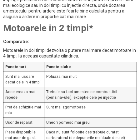
mai ecologice sau in doi timpi cu injectie directa, unde dozarea
amestecului pentru ardere este foarte bine calculata pentru a
asigura o ardere in proportie cat mai mare.
Motoarele in 2 timpi*
Comparatie:
Motoarele in doi timpi dezvolta o putere mai mare decat motoare in
4 timpi, la aceeasi capacitate cilindrica.
Puncte tari
Puncte slabe
Sunt mai usoare
Poluaza mai mult
decat cele in 4 timpi
Accelereaza mai
Trebuie sa faci amestec ce combustibil
repede
(benzina+ulei), exceptie cele pe injectie
Pret de achizitie mai
Sunt mai zgomotoase
mic
Usor de reparat
Uneori pornesc mai greu
Piese disponibile
Daca nu sunt folosite des trebuie curatat
mai usor de gasit
carburatorul (de depunerile reziduale de ulei)