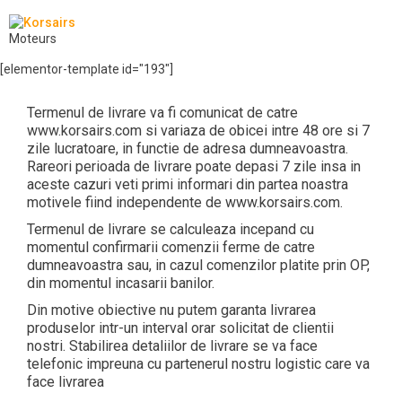
Moteurs
[elementor-template id="193"]
Termenul de livrare va fi comunicat de catre
www.korsairs.com si variaza de obicei intre 48 ore si 7
zile lucratoare, in functie de adresa dumneavoastra.
Rareori perioada de livrare poate depasi 7 zile insa in
aceste cazuri veti primi informari din partea noastra
motivele fiind independente de www.korsairs.com.
Termenul de livrare se calculeaza incepand cu
momentul confirmarii comenzii ferme de catre
dumneavoastra sau, in cazul comenzilor platite prin OP,
din momentul incasarii banilor.
Din motive obiective nu putem garanta livrarea
produselor intr-un interval orar solicitat de clientii
nostri. Stabilirea detaliilor de livrare se va face
telefonic impreuna cu partenerul nostru logistic care va
face livrarea