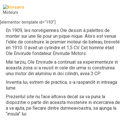
Moteurs
[elementor-template id="193"]
En 1909, les norvégiennes Ole dessin à palettes de
monter sur une île pour un pique-nique. Alors est venue
l’idée de construire le premier moteur de bateau, breveté
en 1910. Il avait un cylindre et 1,5 CV. Cet homme était
Ole Envirude fondateur Envirude Motors.
Mai tarziu, Ole Envirude a continuat sa experimenteze in
aceasta zona si a reusit in cele din urma si construirea
unui motor din aluminiu in doi cilindri, avea 3 CP.
Inventia lui, extrem de practica, s-a raspandit in intreaga
lume.
Prezentul site nu face altceva decat sa va puna la
dispozitie o parte din aceasta mostenire in incercarea de
a va ajuta, pe fiecare dintre dumneavoastra, sa ajunga la
“insula” lui.