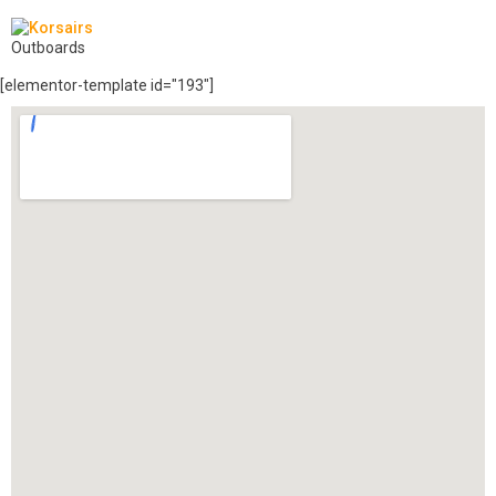
Outboards
[elementor-template id="193"]