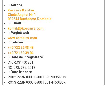
Adresa
Korsairs Kapitan
Ghetu Anghel Nr.1
032544 Bucharest, Romania
E-mail
kontakt@korsairs.com
Pagină web
www.korsairs.com
Telefon
+40 722 26 93 48
+40 721 39 39 04
Date de înregistrare
CIF: RO31405861
RC: J23/937/2013
Date bancare
RO02 RZBR 0000 0600 1570 9895 RON
RO13 RZBR 0000 0600 1571 4450 EUR
Raiffeisen Bank
Formular de contact